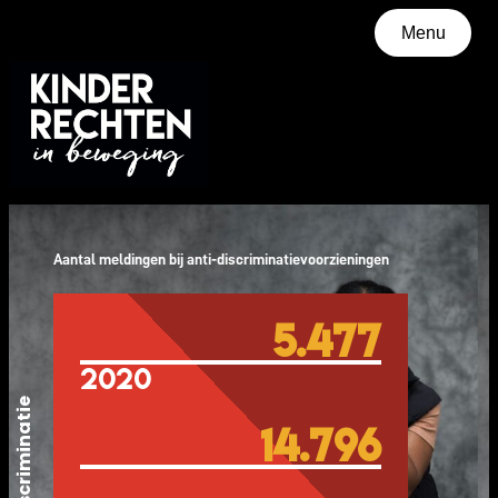
Skip
Menu
to
content
Discriminatie
Kinder- en jongerenparticipatie
Aantal meldingen bij anti-discriminatievoorzieningen
Geweld tegen kinderen
Jeugdhulp en jeugdbescherming
5.477
Mentaal welzijn
2020
Armoede
Discriminatie
Onderwijs
14.796
Migratie