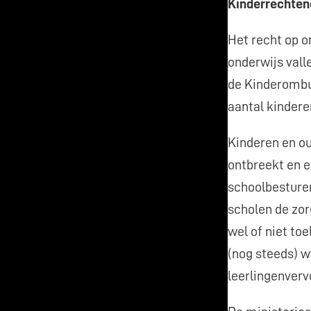
Kinderrechte
Het recht op o
onderwijs vall
de Kinderombu
aantal kinderen
Kinderen en ou
ontbreekt en e
schoolbesturen
scholen de zor
wel of niet to
(nog steeds) w
leerlingenverv