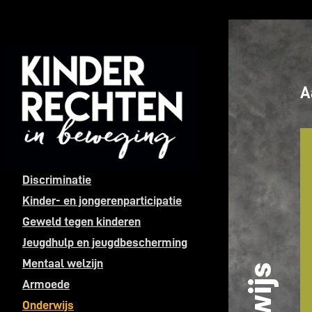
Skip
to
content
A
Discriminatie
Discriminatie
Kinder- en jongerenparticipatie
Kinder- en jongerenparticipatie
Geweld tegen kinderen
Jeugdhulp en jeugdbescherming
Geweld tegen kinderen
Mentaal welzijn
Jeugdhulp en jeugdbescherming
Armoede
Mentaal welzijn
Onderwijs