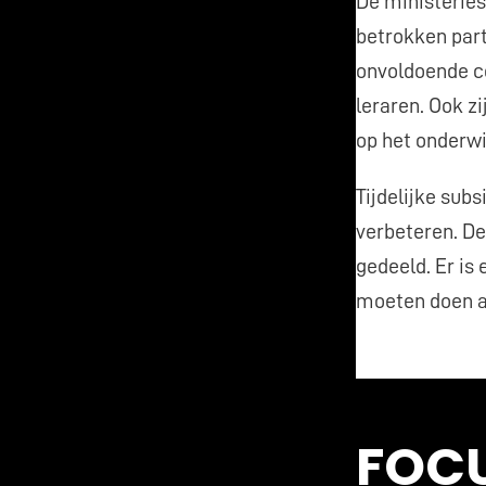
De ministeries
betrokken parti
onvoldoende co
leraren. Ook z
op het onderwi
Tijdelijke sub
verbeteren. De
gedeeld. Er is
moeten doen aa
FOC